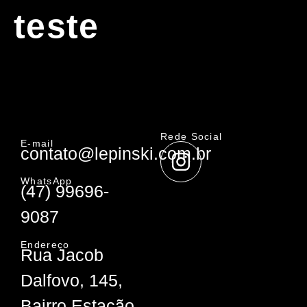
teste
Rede Social
E-mail
contato@lepinski.com.br
WhatsApp
(47) 99696-
9087
Endereço
Rua Jacob
Dalfovo, 145,
Bairro Estação