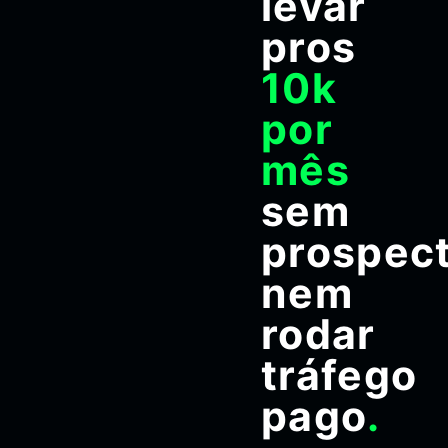
levar
pros
10k
por
mês
sem
prospec
nem
rodar
tráfego
pago
.