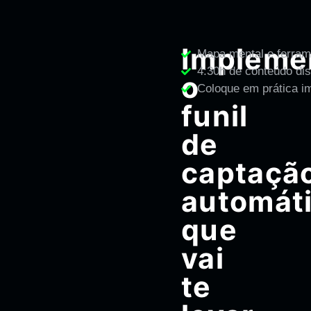
Impleme
Mapa mental e ferram
4:30h de conteúdo dis
o
Coloque em prática i
funil
de
captaçã
automát
que
vai
te