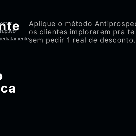
nte
Aplique o método Antiprospe
entas
os clientes implorarem pra te
ruptivo
mediatamente
sem pedir 1 real de desconto.
o
ica